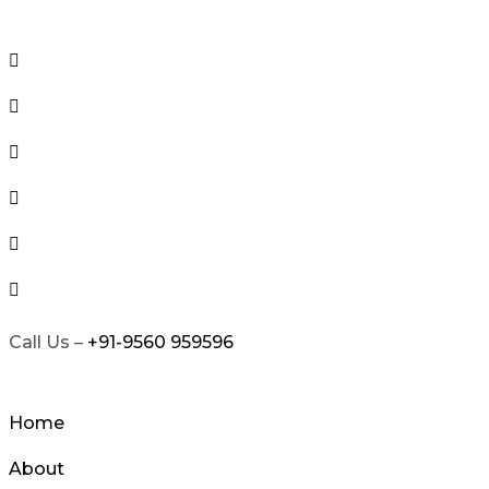
Skip
to
content
Call Us –
+91-9560 959596
Home
About