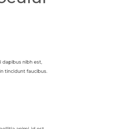
i dapibus nibh est,
in tincidunt faucibus.
llitia animi, id est