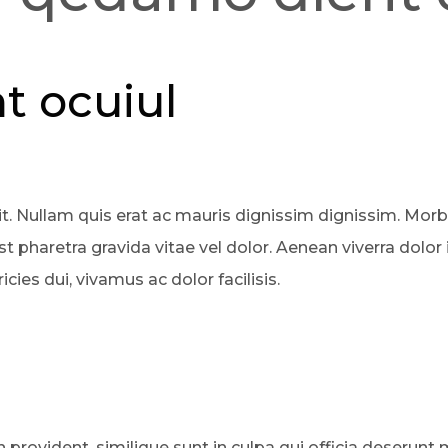
t ocuiul
t. Nullam quis erat ac mauris dignissim dignissim. Morb
t pharetra gravida vitae vel dolor. Aenean viverra dolor 
cies dui, vivamus ac dolor facilisis.
rovident, similique sunt in culpa qui officia deserunt mo